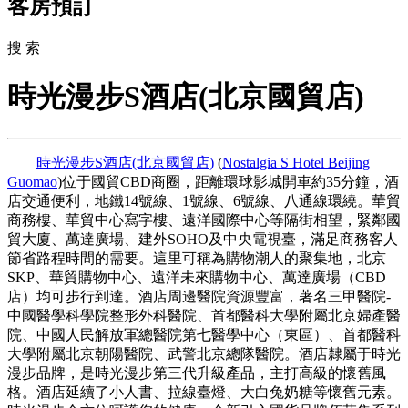
客房預訂
搜 索
時光漫步S酒店(北京國貿店)
時光漫步S酒店(北京國貿店)
(
Nostalgia S Hotel Beijing
Guomao
)位于國貿CBD商圈，距離環球影城開車約35分鐘，酒
店交通便利，地鐵14號線、1號線、6號線、八通線環繞。華貿
商務樓、華貿中心寫字樓、遠洋國際中心等隔街相望，緊鄰國
貿大廈、萬達廣場、建外SOHO及中央電視臺，滿足商務客人
節省路程時間的需要。這里可稱為購物潮人的聚集地，北京
SKP、華貿購物中心、遠洋未來購物中心、萬達廣場（CBD
店）均可步行到達。酒店周邊醫院資源豐富，著名三甲醫院-
中國醫學科學院整形外科醫院、首都醫科大學附屬北京婦產醫
院、中國人民解放軍總醫院第七醫學中心（東區）、首都醫科
大學附屬北京朝陽醫院、武警北京總隊醫院。酒店隸屬于時光
漫步品牌，是時光漫步第三代升級產品，主打高級的懷舊風
格。酒店延續了小人書、拉線臺燈、大白兔奶糖等懷舊元素。